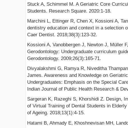
Stuck A, Schimmel M. A Geriatric Core Curricu
Students. Research Square. 2020:1-18.
Marchini L, Ettinger R, Chen X, Kossioni A, Tan 
dentistry education and context in a selection o
Caer Dentist. 2018;38(3):123-32.
Kossioni A, Vanobbergen J, Newton J, Müller F
Gerodontology: Undergraduate curriculum guide
Gerodontology. 2009;26(3):165-71.
Divyalakshmi G, Ramya R, Niveditha Thampan,
James. Awareness and Knowledge on Geriatric
Undergraduates: Emphasis on the Special Care 
Indian Journal of Public Health Research & Dev
Sargeran K, Razeghi S, Khorshidi Z. Design, 
of Virtual Training of Dental Students in Elderly
of Ageing. 2018;13(1):4-15.
Hatami B, Ahmady E, Khoshnevisan MH, Lando 