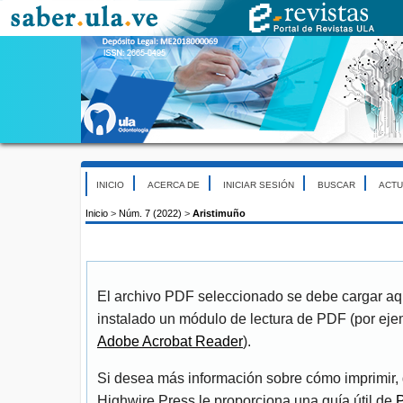
INICIO
ACERCA DE
INICIAR SESIÓN
BUSCAR
ACTU
Inicio
>
Núm. 7 (2022)
>
Aristimuño
El archivo PDF seleccionado se debe cargar aqu
instalado un módulo de lectura de PDF (por eje
Adobe Acrobat Reader
).
Si desea más información sobre cómo imprimir, 
Highwire Press le proporciona una guía útil de
P