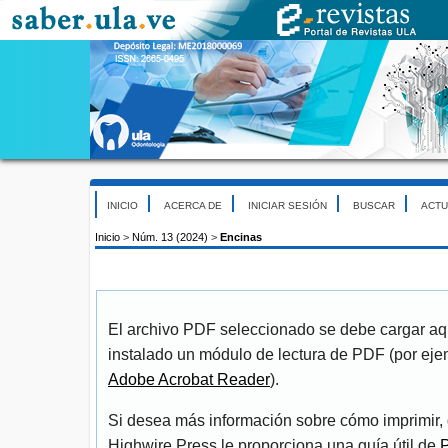
INICIO
ACERCA DE
INICIAR SESIÓN
BUSCAR
ACTU
Inicio
>
Núm. 13 (2024)
>
Encinas
El archivo PDF seleccionado se debe cargar aqu
instalado un módulo de lectura de PDF (por eje
Adobe Acrobat Reader
).
Si desea más información sobre cómo imprimir, 
Highwire Press le proporciona una guía útil de
P