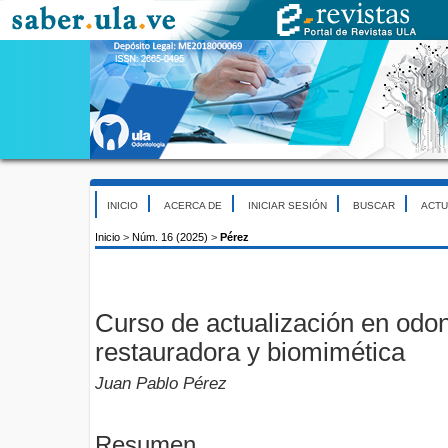
INICIO
ACERCA DE
INICIAR SESIÓN
BUSCAR
ACTU
Inicio
>
Núm. 16 (2025)
>
Pérez
Curso de actualización en odont
restauradora y biomimética
Juan Pablo Pérez
Resumen