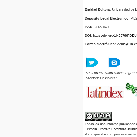
Entidad Editora:
Universidad de L
Depósito Legal Electrónico:
ME2
ISSN:
2665-0495
DOI:
https://doi.org/10.53766/IDE
Correo electrónico:
ideula@ula.v
Se encuentra actualmente registra
directorios e índices:
Todos los documentos publicados en
Licencia Creative Commons Atribuci
Por lo que el envío, procesamiento y