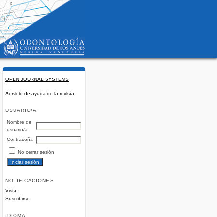
OPEN JOURNAL SYSTEMS
Servicio de ayuda de la revista
USUARIO/A
Nombre de
usuario/a
Contraseña
No cerrar sesión
NOTIFICACIONES
Vista
Suscribirse
IDIOMA