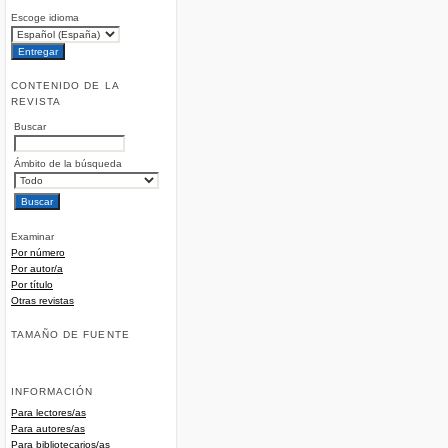
Escoge idioma
CONTENIDO DE LA
REVISTA
Buscar
Ámbito de la búsqueda
Examinar
Por número
Por autor/a
Por título
Otras revistas
TAMAÑO DE FUENTE
INFORMACIÓN
Para lectores/as
Para autores/as
Para bibliotecarios/as