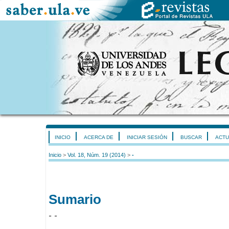
INICIO
ACERCA DE
INICIAR SESIÓN
BUSCAR
ACTU
Inicio
>
Vol. 18, Núm. 19 (2014)
>
-
Sumario
- -