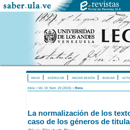
INICIO
ACERCA DE
INICIAR SESIÓN
BUSCAR
ACTU
Inicio
>
Vol. 19, Núm. 20 (2015)
>
Riera
La normalización de los text
caso de los géneros de titul