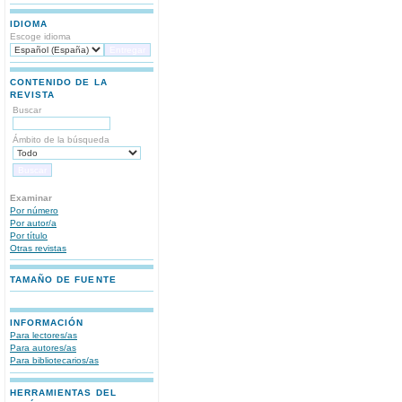
IDIOMA
Escoge idioma
CONTENIDO DE LA
REVISTA
Buscar
Ámbito de la búsqueda
Examinar
Por número
Por autor/a
Por título
Otras revistas
TAMAÑO DE FUENTE
INFORMACIÓN
Para lectores/as
Para autores/as
Para bibliotecarios/as
HERRAMIENTAS DEL