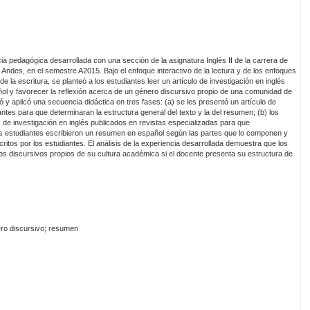
cia pedagógica desarrollada con una sección de la asignatura Inglés II de la carrera de
 Andes, en el semestre A2015. Bajo el enfoque interactivo de la lectura y de los enfoques
de la escritura, se planteó a los estudiantes leer un artículo de investigación en inglés
l y favorecer la reflexión acerca de un género discursivo propio de una comunidad de
ó y aplicó una secuencia didáctica en tres fases: (a) se les presentó un artículo de
antes para que determinaran la estructura general del texto y la del resumen; (b) los
 de investigación en inglés publicados en revistas especializadas para que
os estudiantes escribieron un resumen en español según las partes que lo componen y
itos por los estudiantes. El análisis de la experiencia desarrollada demuestra que los
s discursivos propios de su cultura académica si el docente presenta su estructura de
ero discursivo; resumen