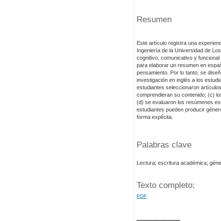
Resumen
Este artículo registra una experien
Ingeniería de la Universidad de Los
cognitivo, comunicativo y funcional 
para elaborar un resumen en españo
pensamiento. Por lo tanto, se diseñ
investigación en inglés a los estudi
estudiantes seleccionaron artículos
comprendieran su contenido; (c) l
(d) se evaluaron los resúmenes escr
estudiantes pueden producir género
forma explícita.
Palabras clave
Lectura; escritura académica; gén
Texto completo:
PDF