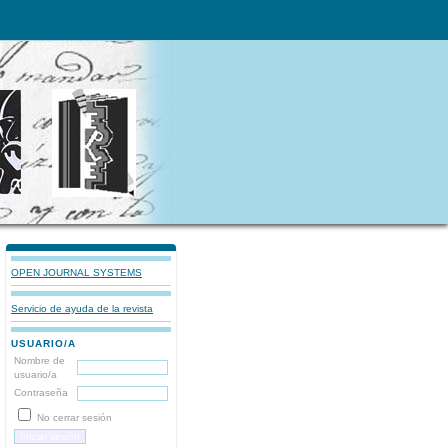
OPEN JOURNAL SYSTEMS
Servicio de ayuda de la revista
USUARIO/A
Nombre de
usuario/a
Contraseña
No cerrar sesión