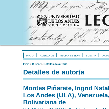
INICIO
ACERCA DE
INICIAR SESIÓN
BUSCAR
ACTU
Inicio
>
Buscar
>
Detalles de autor/a
Detalles de autor/a
Montes Piñarete, Ingrid Nata
Los Andes (ULA), Venezuela
Bolivariana de