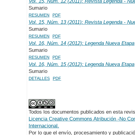
Vol. 15, Núm. 12 (2011): Revista Legenda - Nu
Sumario
RESUMEN
PDF
Vol. 15, Núm. 13 (2011): Revista Legenda - Nu
Sumario
RESUMEN
PDF
Vol. 16, Núm. 14 (2012): Legenda Nueva Etapa
Sumario
RESUMEN
PDF
Vol. 16, Núm. 15 (2012): Legenda Nueva Etapa
Sumario
DETALLES
PDF
Todos los documentos publicados en esta revis
Licencia Creative Commons Atribución -No Com
Internacional.
Por lo que el envío, procesamiento y publicació