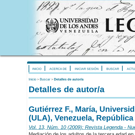
INICIO
ACERCA DE
INICIAR SESIÓN
BUSCAR
ACTU
Inicio
>
Buscar
>
Detalles de autor/a
Detalles de autor/a
Gutiérrez F., María, Univers
(ULA), Venezuela, República 
Vol. 13, Núm. 10 (2009): Revista Legenda - Nu
Mediación de los adultos de la tercera edad en