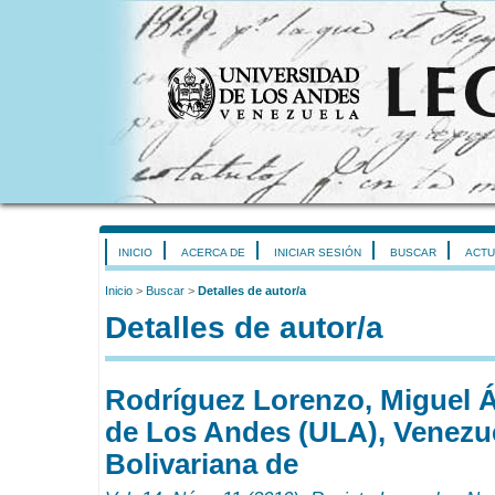
INICIO
ACERCA DE
INICIAR SESIÓN
BUSCAR
ACTU
Inicio
>
Buscar
>
Detalles de autor/a
Detalles de autor/a
Rodríguez Lorenzo, Miguel Á
de Los Andes (ULA), Venezue
Bolivariana de