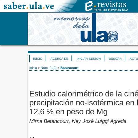
INICIO
ACERCA DE
INICIAR SESIÓN
BUSCAR
ACTU
Inicio
>
Núm. 2 (2)
>
Betancourt
Estudio calorimétrico de la ciné
precipitación no-isotérmica en 
12,6 % en peso de Mg
Mirna Betancourt, Ney José Luiggi Agreda