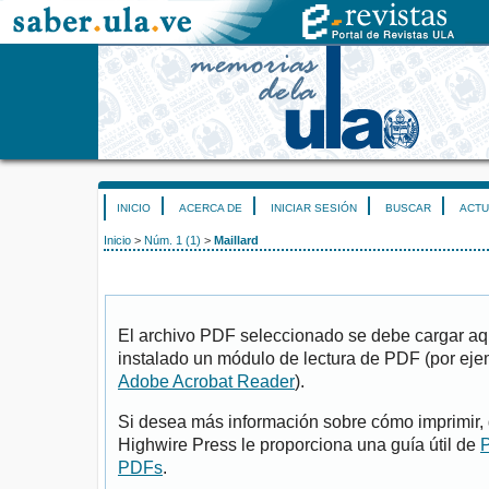
INICIO
ACERCA DE
INICIAR SESIÓN
BUSCAR
ACTU
Inicio
>
Núm. 1 (1)
>
Maillard
El archivo PDF seleccionado se debe cargar aqu
instalado un módulo de lectura de PDF (por eje
Adobe Acrobat Reader
).
Si desea más información sobre cómo imprimir, 
Highwire Press le proporciona una guía útil de
P
PDFs
.