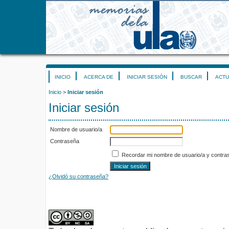
INICIO
ACERCA DE
INICIAR SESIÓN
BUSCAR
ACTU
Inicio
>
Iniciar sesión
Iniciar sesión
Nombre de usuario/a
Contraseña
Recordar mi nombre de usuario/a y contra
¿Olvidó su contraseña?