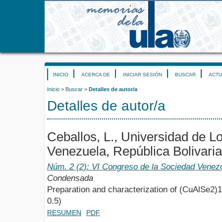
INICIO
ACERCA DE
INICIAR SESIÓN
BUSCAR
ACTU
Inicio
>
Buscar
>
Detalles de autor/a
Detalles de autor/a
Ceballos, L., Universidad de L
Venezuela, República Bolivari
Núm. 2 (2): VI Congreso de la Sociedad Venez
Condensada
Preparation and characterization of (CuAlSe2)1
0.5)
RESUMEN
PDF