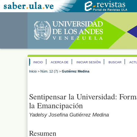
INICIO
ACERCA DE
INICIAR SESIÓN
BUSCAR
ACT
Inicio
>
Núm. 12 (7)
>
Gutiérrez Medina
Sentipensar la Universidad: Form
la Emancipación
Yadelsy Josefina Gutiérrez Medina
Resumen