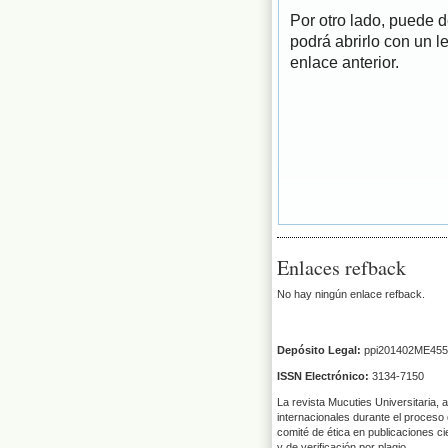
Por otro lado, puede 
podrá abrirlo con un l
enlace anterior.
Enlaces refback
No hay ningún enlace refback.
Depósito Legal:
ppi201402ME455
ISSN Electrónico:
3134-7150
La revista Mucuties Universitaria, 
internacionales durante el proceso 
comité de ética en publicaciones ci
y de verificación por plagio.