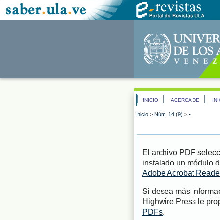
INICIO
ACERCA DE
IN
Inicio
>
Núm. 14 (9)
>
-
El archivo PDF selecc
instalado un módulo d
Adobe Acrobat Reade
Si desea más informac
Highwire Press le pro
PDFs
.