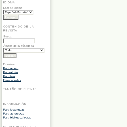
IDIOMA
Escoge idioma
CONTENIDO DE LA
REVISTA
Buscar
Ámbito de la búsqueda
Examinar
Por número
Por autor/a
Por título
Otras revistas
TAMAÑO DE FUENTE
INFORMACIÓN
Para lectores/as
Para autores/as
Para bibliotecarios/as
HERRAMIENTAS DEL