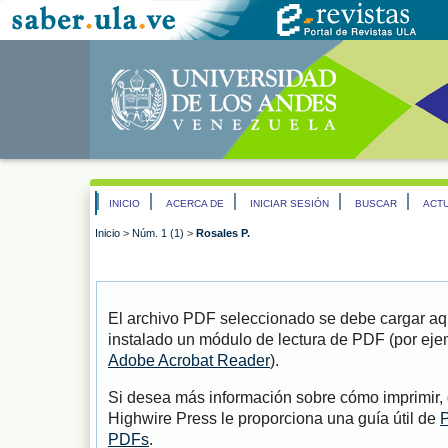
INICIO
ACERCA DE
INICIAR SESIÓN
BUSCAR
ACT
Inicio
>
Núm. 1 (1)
>
Rosales P.
El archivo PDF seleccionado se debe cargar aqu
instalado un módulo de lectura de PDF (por eje
Adobe Acrobat Reader
).
Si desea más información sobre cómo imprimir, 
Highwire Press le proporciona una guía útil de
P
PDFs
.