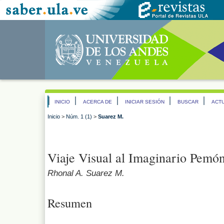
INICIO
ACERCA DE
INICIAR SESIÓN
BUSCAR
ACT
Inicio
>
Núm. 1 (1)
>
Suarez M.
Viaje Visual al Imaginario Pemó
Rhonal A. Suarez M.
Resumen