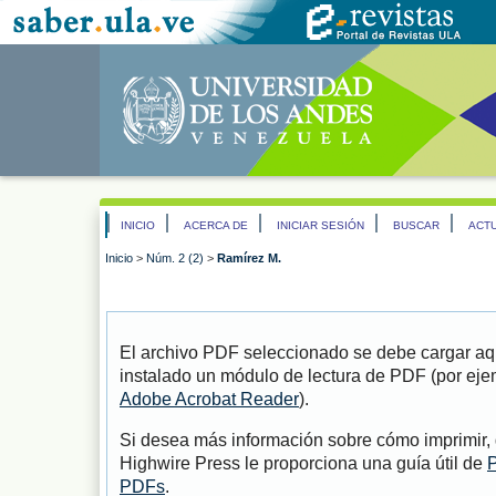
INICIO
ACERCA DE
INICIAR SESIÓN
BUSCAR
ACT
Inicio
>
Núm. 2 (2)
>
Ramírez M.
El archivo PDF seleccionado se debe cargar aqu
instalado un módulo de lectura de PDF (por eje
Adobe Acrobat Reader
).
Si desea más información sobre cómo imprimir, 
Highwire Press le proporciona una guía útil de
P
PDFs
.