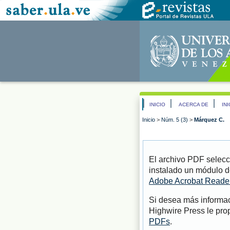
INICIO
ACERCA DE
IN
Inicio
>
Núm. 5 (3)
>
Márquez C.
El archivo PDF selecc
instalado un módulo d
Adobe Acrobat Reade
Si desea más informac
Highwire Press le pro
PDFs
.