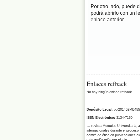
Por otro lado, puede 
podrá abrirlo con un l
enlace anterior.
Enlaces refback
No hay ningún enlace refback.
Depósito Legal:
ppi201402ME455
ISSN Electrónico:
3134-7150
La revista Mucuties Universitaria, 
internacionales durante el proceso 
comité de ética en publicaciones ci
y de verificación por plagio.