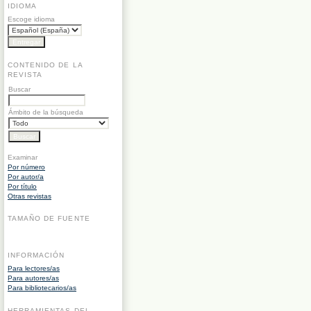
IDIOMA
Escoge idioma
CONTENIDO DE LA
REVISTA
Buscar
Ámbito de la búsqueda
Examinar
Por número
Por autor/a
Por título
Otras revistas
TAMAÑO DE FUENTE
INFORMACIÓN
Para lectores/as
Para autores/as
Para bibliotecarios/as
HERRAMIENTAS DEL