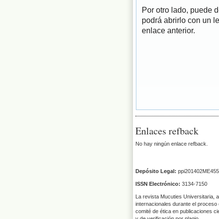
Por otro lado, puede 
podrá abrirlo con un l
enlace anterior.
Enlaces refback
No hay ningún enlace refback.
Depósito Legal:
ppi201402ME455
ISSN Electrónico:
3134-7150
La revista Mucuties Universitaria, 
internacionales durante el proceso 
comité de ética en publicaciones ci
y de verificación por plagio.