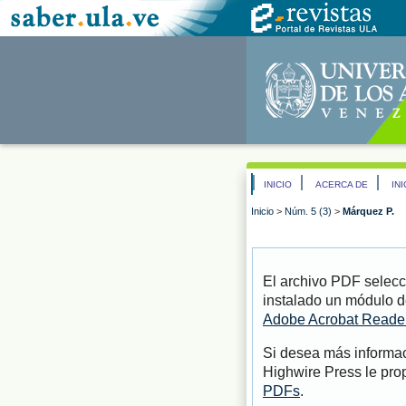
INICIO
ACERCA DE
IN
Inicio
>
Núm. 5 (3)
>
Márquez P.
El archivo PDF selecc
instalado un módulo d
Adobe Acrobat Reade
Si desea más informac
Highwire Press le pro
PDFs
.