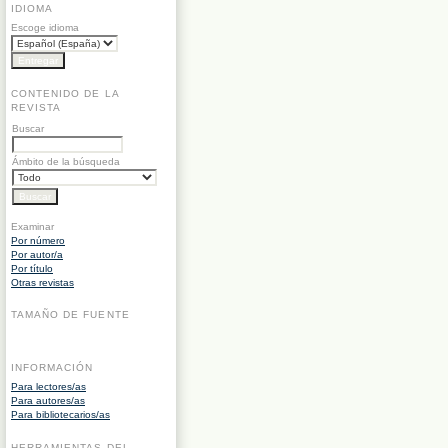
IDIOMA
Escoge idioma
CONTENIDO DE LA
REVISTA
Buscar
Ámbito de la búsqueda
Examinar
Por número
Por autor/a
Por título
Otras revistas
TAMAÑO DE FUENTE
INFORMACIÓN
Para lectores/as
Para autores/as
Para bibliotecarios/as
HERRAMIENTAS DEL