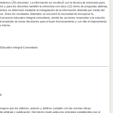
einticinco (25) docentes. La información se recolectó con la técnica de entrevista para
ítems y para los docentes también la entrevista con doce (12) ítems de preguntas abiertas.
rumentos se determinó mediante la triangulación de la información obtenida por medio del
tos. Entre los resultados obtenidos se encontró la necesidad de incorporar la
e el proyecto educativo integral comunitario, donde las acciones respondan a la solución
 el propósito de tomar decisiones para el buen funcionamiento y con ello el mejoramiento
 la misma.
Educativo Integral Comunitario.
8
asegura que los editores, autores y árbitros cumplen con las normas éticas
de arbitraje y publicación. Del mismo modo aplica los principios establecidos por el