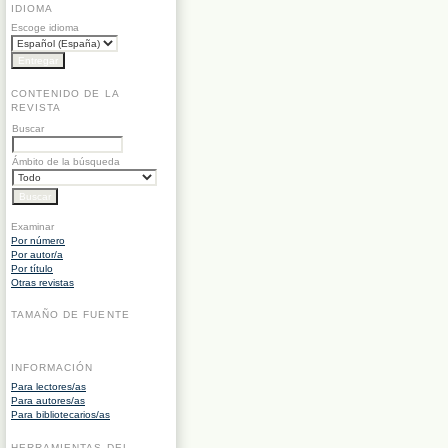
IDIOMA
Escoge idioma
CONTENIDO DE LA
REVISTA
Buscar
Ámbito de la búsqueda
Examinar
Por número
Por autor/a
Por título
Otras revistas
TAMAÑO DE FUENTE
INFORMACIÓN
Para lectores/as
Para autores/as
Para bibliotecarios/as
HERRAMIENTAS DEL