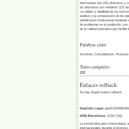
informantes dos (02) directivos y v
los directivos con veintitrés (23) 
La validez y fiabilidad de los inst
análisis y la comparación de los da
planificación institucional mediant
de problemas en la institución, con
de la calidad educativa que facilita
Palabras clave
Acciones, Consolidación, Proyecto 
Texto completo:
PDF
Enlaces refback
No hay ningún enlace refback.
Depósito Legal:
ppi201402ME455
ISSN Electrónico:
3134-7150
La revista Mucuties Universitaria, 
internacionales durante el proceso 