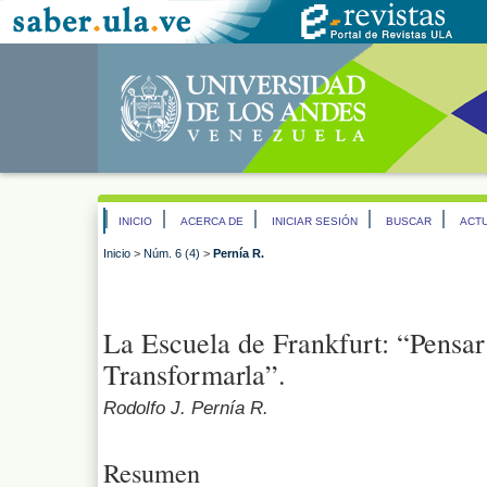
INICIO
ACERCA DE
INICIAR SESIÓN
BUSCAR
ACT
Inicio
>
Núm. 6 (4)
>
Pernía R.
La Escuela de Frankfurt: “Pensar
Transformarla”.
Rodolfo J. Pernía R.
Resumen