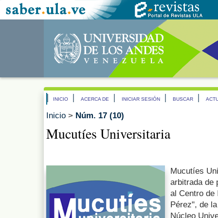
INICIO
ACERCA DE
INICIAR SESIÓN
BUSCAR
ACT
Inicio
>
Núm. 17 (10)
Mucutíes Universitaria
Mucutíes Uni
arbitrada de 
al Centro de
Pérez", de l
Núcleo Univer