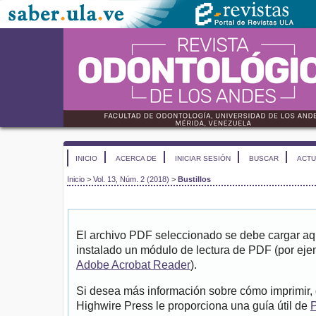
INICIO
ACERCA DE
INICIAR SESIÓN
BUSCAR
ACTU
Inicio
>
Vol. 13, Núm. 2 (2018)
>
Bustillos
El archivo PDF seleccionado se debe cargar aqu
instalado un módulo de lectura de PDF (por eje
Adobe Acrobat Reader
).
Si desea más información sobre cómo imprimir, 
Highwire Press le proporciona una guía útil de
P