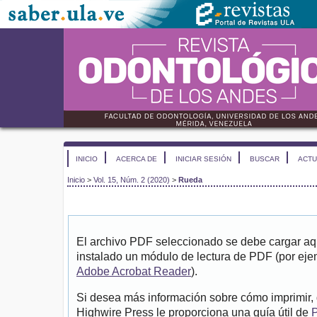
INICIO
ACERCA DE
INICIAR SESIÓN
BUSCAR
ACTU
Inicio
>
Vol. 15, Núm. 2 (2020)
>
Rueda
El archivo PDF seleccionado se debe cargar aqu
instalado un módulo de lectura de PDF (por eje
Adobe Acrobat Reader
).
Si desea más información sobre cómo imprimir, 
Highwire Press le proporciona una guía útil de
P