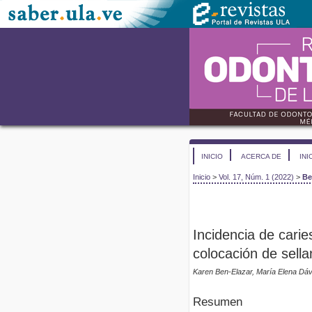
INICIO
ACERCA DE
INI
Inicio
>
Vol. 17, Núm. 1 (2022)
>
Be
Incidencia de cari
colocación de sella
Karen Ben-Elazar, María Elena Dávi
Resumen