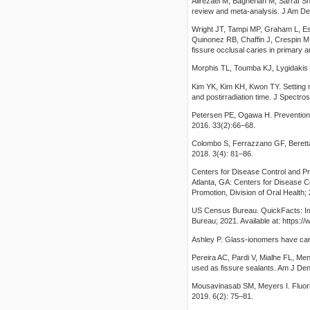
Alirezaei M, Bagherian M, Sarraf Sh
review and meta-analysis. J Am De
Wright JT, Tampi MP, Graham L, Est
Quinonez RB, Chaffin J, Crespin M, 
fissure occlusal caries in primary
Morphis TL, Toumba KJ, Lygidakis NA
Kim YK, Kim KH, Kwon TY. Setting re
and postirradiation time. J Spectros
Petersen PE, Ogawa H. Prevention 
2016. 33(2):66–68.
Colombo S, Ferrazzano GF, Beretta 
2018. 3(4): 81–86.
Centers for Disease Control and Pre
Atlanta, GA: Centers for Disease C
Promotion, Division of Oral Health; 
US Census Bureau. QuickFacts: I
Bureau; 2021. Available at: https:
Ashley P. Glass-ionomers have cario
Pereira AC, Pardi V, Mialhe FL, M
used as fissure sealants. Am J Den
Mousavinasab SM, Meyers I. Fluori
2019. 6(2): 75–81.