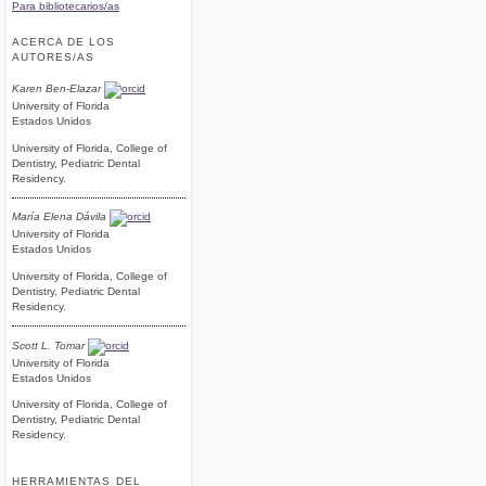
Para bibliotecarios/as
ACERCA DE LOS
AUTORES/AS
Karen Ben-Elazar
University of Florida
Estados Unidos
University of Florida, College of
Dentistry, Pediatric Dental
Residency.
María Elena Dávila
University of Florida
Estados Unidos
University of Florida, College of
Dentistry, Pediatric Dental
Residency.
Scott L. Tomar
University of Florida
Estados Unidos
University of Florida, College of
Dentistry, Pediatric Dental
Residency.
HERRAMIENTAS DEL