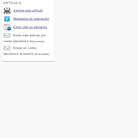
ARTÍCULO
Imprima este artículo
Metadatos de indexación
Cómo citar un elemento
Envíe este artículo por
correo electrónico
(Inicie sesión)
Enviar un correo
electrónico al autor/a
(Inicie sesión)