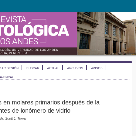
CIAR SESIÓN
BUSCAR
ACTUAL
ARCHIVOS
AVISOS
n-Elazar
es en molares primarios después de la
ntes de ionómero de vidrio
la, Scott L. Tomar