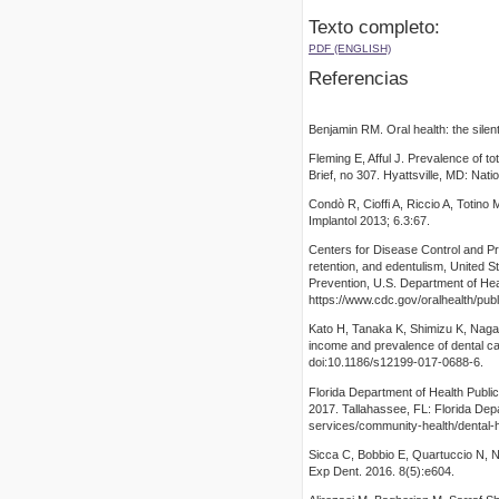
Texto completo:
PDF (ENGLISH)
Referencias
Benjamin RM. Oral health: the sile
Fleming E, Afful J. Prevalence of 
Brief, no 307. Hyattsville, MD: Natio
Condò R, Cioffi A, Riccio A, Totino 
Implantol 2013; 6.3:67.
Centers for Disease Control and Pre
retention, and edentulism, United 
Prevention, U.S. Department of Hea
https://www.cdc.gov/oralhealth/pu
Kato H, Tanaka K, Shimizu K, Nagat
income and prevalence of dental ca
doi:10.1186/s12199-017-0688-6.
Florida Department of Health Publi
2017. Tallahassee, FL: Florida Depa
services/community-health/dental-h
Sicca C, Bobbio E, Quartuccio N, Nic
Exp Dent. 2016. 8(5):e604.