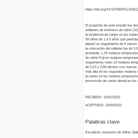
https://doi.org/10.53766/ROLA/202
El propósito de este estudio fue de
sellantes de ionómero de vidrio (IV
la incidencia de caries en los mola
56 niños de 1 a 5 años que partic
planeó un seguimiento de 6 meses d
la colocación del sellante fue de 3
promedio, 1,29 molares temporarios 
de vidrio-Fuji en molares temporari
seguimiento, hubo 10 molares temp
de 0,23 ± 0,66 dientes con nuevas c
más alta en los segundos molares t
la caries en los molares temporario
prevención de caries dental en los 
RECIBIDO: 22/01/2022
ACEPTADO: 23/04/2022
Palabras clave
Escolares; Ionómero de Vidrio; Sel