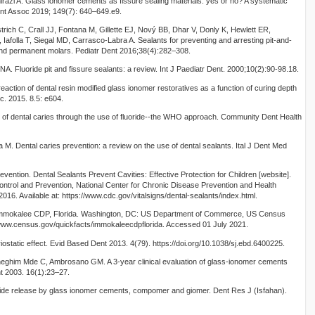
irazi A. Glass ionomer cements as fissure sealing materials: yes or no? A systematic
nt Assoc 2019; 149(7): 640–649.e9.
rich C, Crall JJ, Fontana M, Gillette EJ, Nový BB, Dhar V, Donly K, Hewlett ER,
Iafolla T, Siegal MD, Carrasco-Labra A. Sealants for preventing and arresting pit-and-
 and permanent molars. Pediatr Dent 2016;38(4):282–308.
. Fluoride pit and fissure sealants: a review. Int J Paediatr Dent. 2000;10(2):90-98.18.
action of dental resin modified glass ionomer restoratives as a function of curing depth
c. 2015. 8.5: e604.
of dental caries through the use of fluoride--the WHO approach. Community Dent Health
M. Dental caries prevention: a review on the use of dental sealants. Ital J Dent Med
vention. Dental Sealants Prevent Cavities: Effective Protection for Children [website].
ontrol and Prevention, National Center for Chronic Disease Prevention and Health
2016. Available at: https://www.cdc.gov/vitalsigns/dental-sealants/index.html.
mmokalee CDP, Florida. Washington, DC: US Department of Commerce, US Census
//www.census.gov/quickfacts/immokaleecdpflorida. Accessed 01 July 2021.
static effect. Evid Based Dent 2013. 4(79). https://doi.org/10.1038/sj.ebd.6400225.
eneghim Mde C, Ambrosano GM. A 3-year clinical evaluation of glass-ionomer cements
t 2003. 16(1):23–27.
de release by glass ionomer cements, compomer and giomer. Dent Res J (Isfahan).