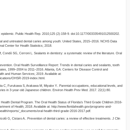
nt epidemic. Public Health Rep. 2010;125 (2):158-9. doi:10.1177/003335491012500202.
total and untreated dental caries among youth: United States, 2015–2016. NCHS Data
nal Center for Health Statistics; 2018.
M, Condò SG, Cerroni L. Sealants in dentistry: a systematic review of the literature. Oral
vention. Oral Health Surveillance Report: Trends in dental caries and sealants, tooth
States, 1999–2004 to 2011–2016. Atlanta, GA: Centers for Disease Control and
lth and Human Services; 2019. Available at:
blications/OHSR-2019-index.html.
a C, Furukawa S, Arakawa M, Miyake Y.. Parental occupations, educational levels, and
ries in 3-year-old Japanese children. Environ Health Prev Med. 2017. 22(1):80.
c Health Dental Program. The Oral Health Status of Florida’s Third Grade Children 2016-
rtment of Health; 2018. Available at: http://www.floridahealth.gov/programs-and-
ealth/reports/_documents/oral-health-third-grade-2016-2017.pdf.
olò G, Cistaro A.. Prevention of dental caries: a review of effective treatments. J Clin