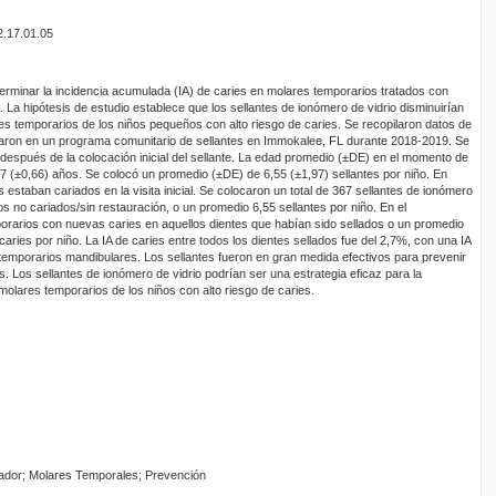
2.17.01.05
terminar la incidencia acumulada (IA) de caries en molares temporarios tratados con
). La hipótesis de estudio establece que los sellantes de ionómero de vidrio disminuirían
res temporarios de los niños pequeños con alto riesgo de caries. Se recopilaron datos de
iparon en un programa comunitario de sellantes en Immokalee, FL durante 2018-2019. Se
espués de la colocación inicial del sellante. La edad promedio (±DE) en el momento de
,57 (±0,66) años. Se colocó un promedio (±DE) de 6,55 (±1,97) sellantes por niño. En
estaban cariados en la visita inicial. Se colocaron un total de 367 sellantes de ionómero
os no cariados/sin restauración, o un promedio 6,55 sellantes por niño. En el
orarios con nuevas caries en aquellos dientes que habían sido sellados o un promedio
aries por niño. La IA de caries entre todos los dientes sellados fue del 2,7%, con una IA
emporarios mandibulares. Los sellantes fueron en gran medida efectivos para prevenir
s. Los sellantes de ionómero de vidrio podrían ser una estrategia eficaz para la
molares temporarios de los niños con alto riesgo de caries.
lador; Molares Temporales; Prevención