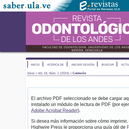
INICIO
ACERCA DE
INICIAR SESIÓN
BUSCAR
ACTU
Inicio
>
Vol. 18, Núm. 1 (2023)
>
Calderón
El archivo PDF seleccionado se debe cargar aqu
instalado un módulo de lectura de PDF (por eje
Adobe Acrobat Reader
).
Si desea más información sobre cómo imprimir, 
Highwire Press le proporciona una guía útil de
P