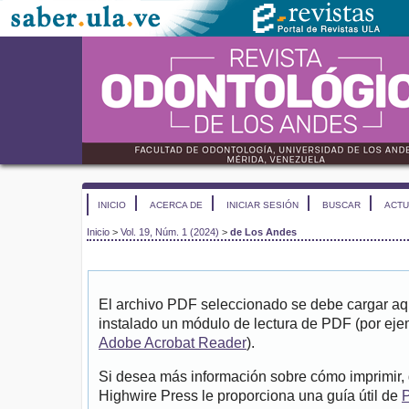
INICIO
ACERCA DE
INICIAR SESIÓN
BUSCAR
ACTU
Inicio
>
Vol. 19, Núm. 1 (2024)
>
de Los Andes
El archivo PDF seleccionado se debe cargar aqu
instalado un módulo de lectura de PDF (por eje
Adobe Acrobat Reader
).
Si desea más información sobre cómo imprimir, 
Highwire Press le proporciona una guía útil de
P