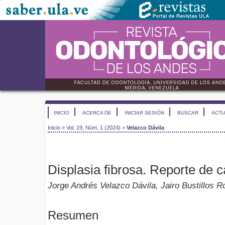
INICIO
ACERCA DE
INICIAR SESIÓN
BUSCAR
ACTU
Inicio
>
Vol. 19, Núm. 1 (2024)
>
Velazco Dávila
Displasia fibrosa. Reporte de 
Jorge Andrés Velazco Dávila, Jairo Bustillos R
Resumen