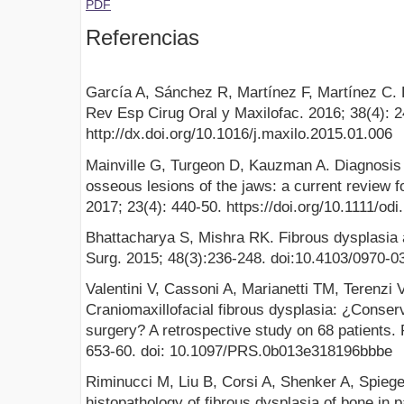
PDF
Referencias
García A, Sánchez R, Martínez F, Martínez C. 
Rev Esp Cirug Oral y Maxilofac. 2016; 38(4): 
http://dx.doi.org/10.1016/j.maxilo.2015.01.006
Mainville G, Turgeon D, Kauzman A. Diagnosis
osseous lesions of the jaws: a current review fo
2017; 23(4): 440-50. https://doi.org/10.1111/odi
Bhattacharya S, Mishra RK. Fibrous dysplasia 
Surg. 2015; 48(3):236-248. doi:10.4103/0970-
Valentini V, Cassoni A, Marianetti TM, Terenzi 
Craniomaxillofacial fibrous dysplasia: ¿Conserv
surgery? A retrospective study on 68 patients.
653-60. doi: 10.1097/PRS.0b013e318196bbbe
Riminucci M, Liu B, Corsi A, Shenker A, Spieg
histopathology of fibrous dysplasia of bone in p