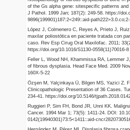
of the Gs alpha gene: sitespecific patterns and 
J Pathol. 1999 Jan; 187(2): 249-58. https://doi.
9896(199901)187:2<249::aid-path222>3.0.co;2-
López J, Colmenero C, Reyes A, Prieto J, Ruiz
maxilar poliostótica en paciente tratada con pa
caso. Rev Esp Cirug Oral Maxilofac. 2011; 33(2
https://doi.org/10.1016/S1130-0558(11)70016-8
Feller L, Wood NH, Khammissa RA, Lemmer J,
of fibrous dysplasia. Head Face Med. 2009 Nov 
160X-5-22
Özşen M, Yalçinkaya Ü, Bilgen MS, Yazici Z. F
Clinicopathologic Presentation of 36 Cases. Tur
234-41. https://doi.org/10.5146/tjpath.2018.014
Ruggieri P, Sim FH, Bond JR, Unni KK. Malignan
Cancer. 1994 Mar 1; 73(5): 1411-24. DOI: 10.1
0142(19940301)73:5<1411::aid-cncr2820730516
Hernández M, Pérez MI. Displasia fibrosa crane