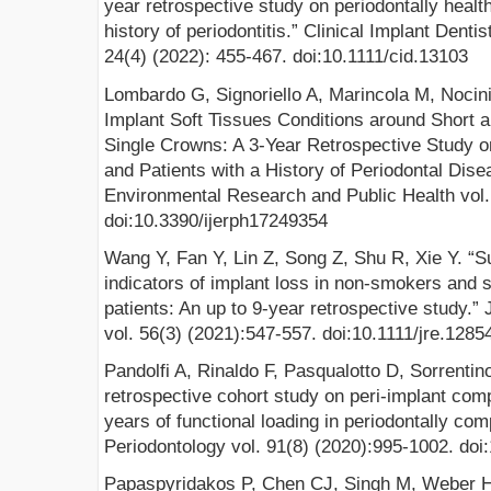
year retrospective study on periodontally health
history of periodontitis.” Clinical Implant Dent
24(4) (2022): 455-467. doi:10.1111/cid.13103
Lombardo G, Signoriello A, Marincola M, Nocin
Implant Soft Tissues Conditions around Short 
Single Crowns: A 3-Year Retrospective Study on
and Patients with a History of Periodontal Disea
Environmental Research and Public Health vol.
doi:10.3390/ijerph17249354
Wang Y, Fan Y, Lin Z, Song Z, Shu R, Xie Y. “Sur
indicators of implant loss in non-smokers and s
patients: An up to 9-year retrospective study.”
vol. 56(3) (2021):547-557. doi:10.1111/jre.1285
Pandolfi A, Rinaldo F, Pasqualotto D, Sorrentin
retrospective cohort study on peri-implant comp
years of functional loading in periodontally co
Periodontology vol. 91(8) (2020):995-1002. do
Papaspyridakos P, Chen CJ, Singh M, Weber H