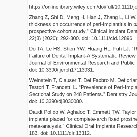
https://onlinelibrary.wiley.com/doi/full/10.1111/
Zhang Z, Shi D, Meng H, Han J, Zhang L, Li W. “
thickness on occurrence of peri-implantitis in pa
prospective cohort study.” Clinical Implant Den
22(3) (2020): 292-300. doi: 10.1111/cid.12896
Do TA, Le HS, Shen YW, Huang HL, Fuh LJ. “Ri
Failure of Dental Implant-A Systematic Review 
Journal of Environmental Research and Public H
doi: 10.3390/ijerph17113931.
Weinstein T, Clauser T, Del Fabbro M, Deflorian
Testori T, Francetti L. “Prevalence of Peri-Impl
Sectional Study on 248 Patients.” Dentistry Jou
doi: 10.3390/dj8030080.
Daudt Polido W, Aghaloo T, Emmett TW, Taylor
implants placed for complete-arch fixed prosth
meta-analysis.” Clinical Oral Implants Researc
183. doi: 10.1111/clr.13312.