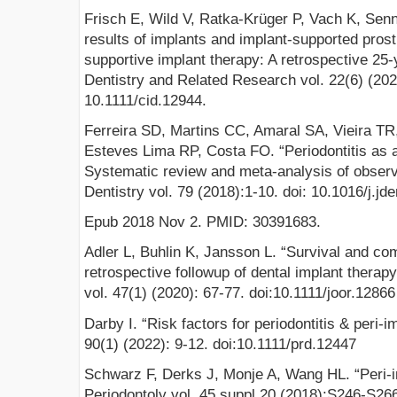
Frisch E, Wild V, Ratka-Krüger P, Vach K, Sen
results of implants and implant-supported pro
supportive implant therapy: A retrospective 25-y
Dentistry and Related Research vol. 22(6) (202
10.1111/cid.12944.
Ferreira SD, Martins CC, Amaral SA, Vieira T
Esteves Lima RP, Costa FO. “Periodontitis as a r
Systematic review and meta-analysis of observa
Dentistry vol. 79 (2018):1-10. doi: 10.1016/j.jd
Epub 2018 Nov 2. PMID: 30391683.
Adler L, Buhlin K, Jansson L. “Survival and com
retrospective followup of dental implant therapy
vol. 47(1) (2020): 67-77. doi:10.1111/joor.12866
Darby I. “Risk factors for periodontitis & peri-i
90(1) (2022): 9-12. doi:10.1111/prd.12447
Schwarz F, Derks J, Monje A, Wang HL. “Peri-imp
Periodontoly vol. 45 suppl 20 (2018):S246-S266