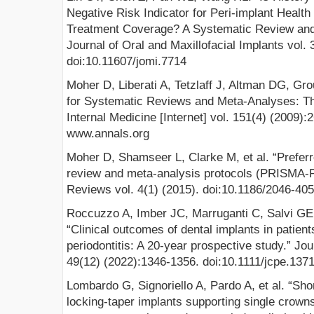
Negative Risk Indicator for Peri-implant Healt
Treatment Coverage? A Systematic Review and 
Journal of Oral and Maxillofacial Implants vol. 
doi:10.11607/jomi.7714
Moher D, Liberati A, Tetzlaff J, Altman DG, Gro
for Systematic Reviews and Meta-Analyses: T
Internal Medicine [Internet] vol. 151(4) (2009):
www.annals.org
Moher D, Shamseer L, Clarke M, et al. “Preferr
review and meta-analysis protocols (PRISMA-P
Reviews vol. 4(1) (2015). doi:10.1186/2046-40
Roccuzzo A, Imber JC, Marruganti C, Salvi G
“Clinical outcomes of dental implants in patient
periodontitis: A 20-year prospective study.” Jou
49(12) (2022):1346-1356. doi:10.1111/jcpe.137
Lombardo G, Signoriello A, Pardo A, et al. “Sho
locking-taper implants supporting single crowns 