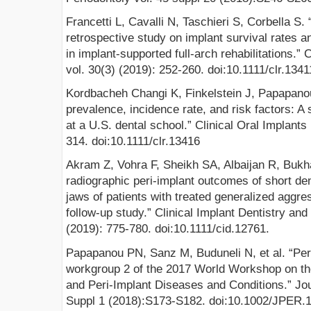
Francetti L, Cavalli N, Taschieri S, Corbella S.
retrospective study on implant survival rates an
in implant-supported full-arch rehabilitations.”
vol. 30(3) (2019): 252-260. doi:10.1111/clr.1341
Kordbacheh Changi K, Finkelstein J, Papapanou
prevalence, incidence rate, and risk factors: A 
at a U.S. dental school.” Clinical Oral Implant
314. doi:10.1111/clr.13416
Akram Z, Vohra F, Sheikh SA, Albaijan R, Bukha
radiographic peri-implant outcomes of short den
jaws of patients with treated generalized aggres
follow-up study.” Clinical Implant Dentistry an
(2019): 775-780. doi:10.1111/cid.12761.
Papapanou PN, Sanz M, Buduneli N, et al. “Peri
workgroup 2 of the 2017 World Workshop on the 
and Peri-Implant Diseases and Conditions.” Jou
Suppl 1 (2018):S173-S182. doi:10.1002/JPER.