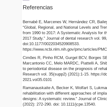
Referencias
Bernabé E, Marcenes W, Hernández CR, Bailey J
“Global, Regional, and National Levels and Tre
from 1990 to 2017: A Systematic Analysis for t
2017 Study.” Journal of dental research vol. 99
doi:10.1177/0022034520908533.
https://www.ncbi.nlm.nih.gov/pmc/articles/PM
Cimões R, Pinho RCM, Gurgel BCV, Borges SB,
Marcantonio CC, Melo MARDC, Piattelli A, Shibl
to periodontal disease on the prognosis of rehabi
Research vol. 35(supp2) (2021):1-15. https://d
2021.vol35.0101
Ramanauskaite A, Becker K, Wolfart S, Lukman 
rehabilitation with different approaches of impl
designs: A systematic review.” Journal of Clini
(2022): 272-290. doi: 10.1111/jcpe.13540.