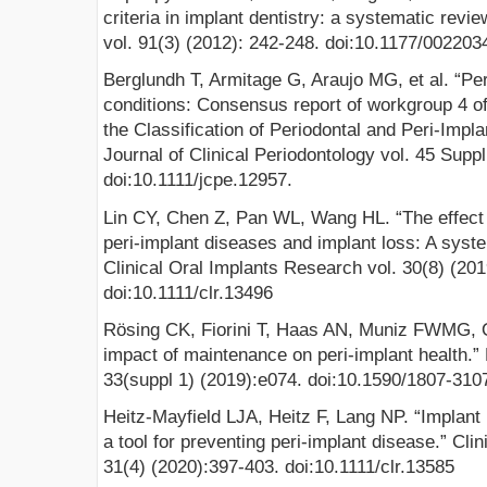
criteria in implant dentistry: a systematic revi
vol. 91(3) (2012): 242-248. doi:10.1177/00220
Berglundh T, Armitage G, Araujo MG, et al. “Pe
conditions: Consensus report of workgroup 4 
the Classification of Periodontal and Peri-Impl
Journal of Clinical Periodontology vol. 45 Supp
doi:10.1111/jcpe.12957.
Lin CY, Chen Z, Pan WL, Wang HL. “The effect 
peri-implant diseases and implant loss: A syst
Clinical Oral Implants Research vol. 30(8) (201
doi:10.1111/clr.13496
Rösing CK, Fiorini T, Haas AN, Muniz FWMG, 
impact of maintenance on peri-implant health.” 
33(suppl 1) (2019):e074. doi:10.1590/1807-310
Heitz-Mayfield LJA, Heitz F, Lang NP. “Impla
a tool for preventing peri-implant disease.” Cli
31(4) (2020):397-403. doi:10.1111/clr.13585