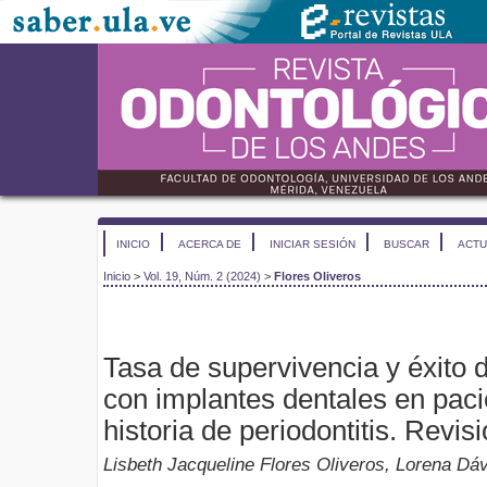
INICIO
ACERCA DE
INICIAR SESIÓN
BUSCAR
ACTU
Inicio
>
Vol. 19, Núm. 2 (2024)
>
Flores Oliveros
Tasa de supervivencia y éxito d
con implantes dentales en paci
historia de periodontitis. Revis
Lisbeth Jacqueline Flores Oliveros, Lorena Dáv