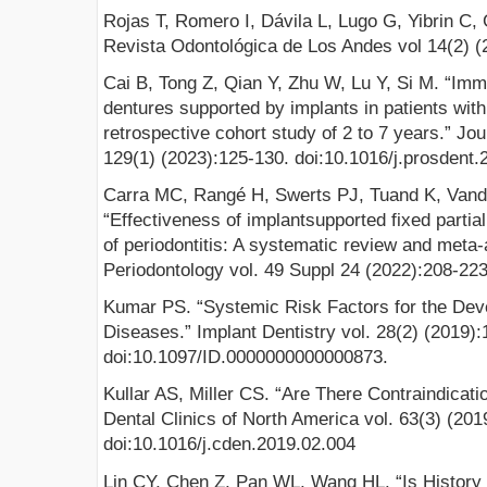
Rojas T, Romero I, Dávila L, Lugo G, Yibrin C, G
Revista Odontológica de Los Andes vol 14(2) (
Cai B, Tong Z, Qian Y, Zhu W, Lu Y, Si M. “Imm
dentures supported by implants in patients with 
retrospective cohort study of 2 to 7 years.” Jou
129(1) (2023):125-130. doi:10.1016/j.prosdent.
Carra MC, Rangé H, Swerts PJ, Tuand K, Van
“Effectiveness of implantsupported fixed partial
of periodontitis: A systematic review and meta-a
Periodontology vol. 49 Suppl 24 (2022):208-223
Kumar PS. “Systemic Risk Factors for the Dev
Diseases.” Implant Dentistry vol. 28(2) (2019):
doi:10.1097/ID.0000000000000873.
Kullar AS, Miller CS. “Are There Contraindicati
Dental Clinics of North America vol. 63(3) (201
doi:10.1016/j.cden.2019.02.004
Lin CY, Chen Z, Pan WL, Wang HL. “Is History o