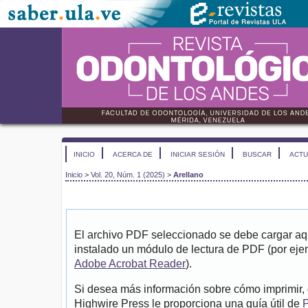
INICIO
ACERCA DE
INICIAR SESIÓN
BUSCAR
ACTU
Inicio
>
Vol. 20, Núm. 1 (2025)
>
Arellano
El archivo PDF seleccionado se debe cargar aqu
instalado un módulo de lectura de PDF (por eje
Adobe Acrobat Reader
).
Si desea más información sobre cómo imprimir, 
Highwire Press le proporciona una guía útil de
P