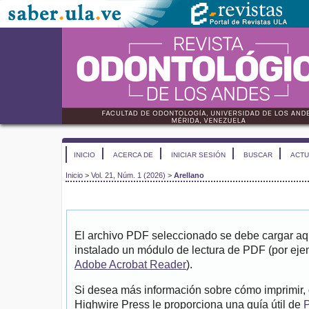
INICIO
ACERCA DE
INICIAR SESIÓN
BUSCAR
ACTU
Inicio
>
Vol. 21, Núm. 1 (2026)
>
Arellano
El archivo PDF seleccionado se debe cargar aqu
instalado un módulo de lectura de PDF (por eje
Adobe Acrobat Reader
).
Si desea más información sobre cómo imprimir, 
Highwire Press le proporciona una guía útil de
P