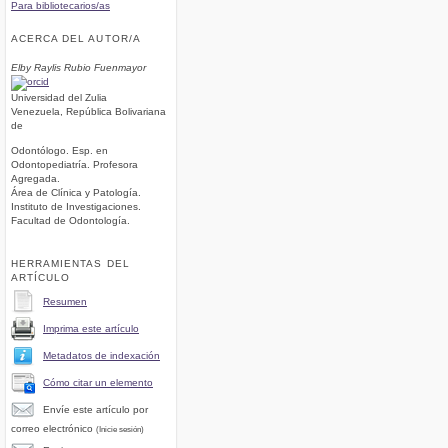
Para bibliotecarios/as
ACERCA DEL AUTOR/A
Elby Raylis Rubio Fuenmayor
Universidad del Zulia
Venezuela, República Bolivariana
de
Odontólogo. Esp. en
Odontopediatría. Profesora
Agregada.
Área de Clínica y Patología.
Instituto de Investigaciones.
Facultad de Odontología.
HERRAMIENTAS DEL
ARTÍCULO
Resumen
Imprima este artículo
Metadatos de indexación
Cómo citar un elemento
Envíe este artículo por
correo electrónico
(Inicie sesión)