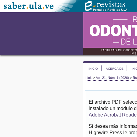
INICIO
ACERCA DE
INI
Inicio
>
Vol. 21, Núm. 1 (2026)
>
Ru
El archivo PDF selecc
instalado un módulo d
Adobe Acrobat Reade
Si desea más informac
Highwire Press le pro