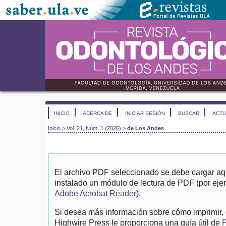
INICIO
ACERCA DE
INICIAR SESIÓN
BUSCAR
ACTU
Inicio
>
Vol. 21, Núm. 1 (2026)
>
de Los Andes
El archivo PDF seleccionado se debe cargar aqu
instalado un módulo de lectura de PDF (por eje
Adobe Acrobat Reader
).
Si desea más información sobre cómo imprimir, 
Highwire Press le proporciona una guía útil de
P