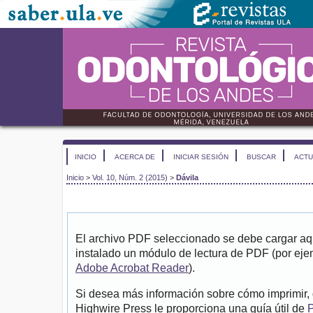
INICIO
ACERCA DE
INICIAR SESIÓN
BUSCAR
ACTU
Inicio
>
Vol. 10, Núm. 2 (2015)
>
Dávila
El archivo PDF seleccionado se debe cargar aqu
instalado un módulo de lectura de PDF (por eje
Adobe Acrobat Reader
).
Si desea más información sobre cómo imprimir, 
Highwire Press le proporciona una guía útil de
P