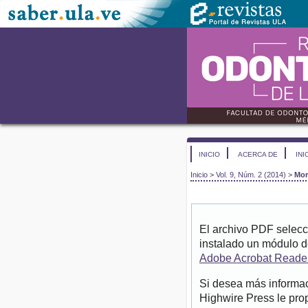
INICIO
ACERCA DE
INI
Inicio
>
Vol. 9, Núm. 2 (2014)
>
Mor
El archivo PDF selecc
instalado un módulo d
Adobe Acrobat Reade
Si desea más informac
Highwire Press le pro