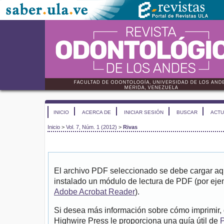
INICIO
ACERCA DE
INICIAR SESIÓN
BUSCAR
ACTU
Inicio
>
Vol. 7, Núm. 1 (2012)
>
Rivas
El archivo PDF seleccionado se debe cargar aqu
instalado un módulo de lectura de PDF (por eje
Adobe Acrobat Reader
).
Si desea más información sobre cómo imprimir, 
Highwire Press le proporciona una guía útil de
P