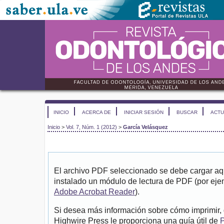
INICIO
ACERCA DE
INICIAR SESIÓN
BUSCAR
ACTU
Inicio
>
Vol. 7, Núm. 1 (2012)
>
García Velásquez
El archivo PDF seleccionado se debe cargar aqu
instalado un módulo de lectura de PDF (por eje
Adobe Acrobat Reader
).
Si desea más información sobre cómo imprimir, 
Highwire Press le proporciona una guía útil de
P