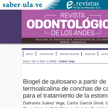
INICIO
ACERCA DE
INICIAR SESIÓN
BUSCAR
ACTU
Inicio
>
Vol. 4, Núm. 2 (2009)
>
Suárez Vega
Biogel de quitosano a partir de
termoalcalina de conchas de 
para el tratamiento de la estom
Dubraska Suárez Vega, Carlos García Sivoli, G