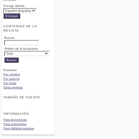
Escoge idioma
CONTENIDO DE LA
REVISTA
Buscar
Ámbito de la búsqueda
Examinar
Por número
Por autor/a
Por título
Otras revistas
TAMAÑO DE FUENTE
INFORMACIÓN
Para lectores/as
Para autores/as
Para bibliotecarios/as