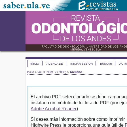
INICIO
ACERCA DE
INICIAR SESIÓN
BUSCAR
ACTU
Inicio
>
Vol. 3, Núm. 2 (2008)
>
Arellano
El archivo PDF seleccionado se debe cargar aqu
instalado un módulo de lectura de PDF (por eje
Adobe Acrobat Reader
).
Si desea más información sobre cómo imprimir, 
Highwire Press le proporciona una guía útil de
P