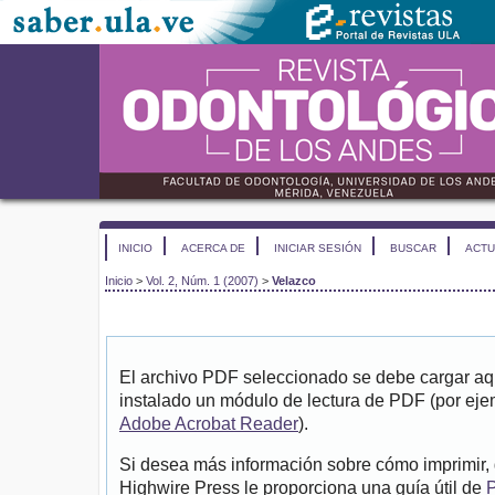
INICIO
ACERCA DE
INICIAR SESIÓN
BUSCAR
ACTU
Inicio
>
Vol. 2, Núm. 1 (2007)
>
Velazco
El archivo PDF seleccionado se debe cargar aqu
instalado un módulo de lectura de PDF (por eje
Adobe Acrobat Reader
).
Si desea más información sobre cómo imprimir, 
Highwire Press le proporciona una guía útil de
P