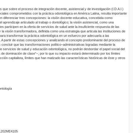
 que sobre el proceso de integración docente, asistencial y de investigación (I.D.A.I.)
ociales comprometidos con la práctica odontológica en América Latina, resulta importante
en diferenciar tres concepciones: la visión docente-educativa, concebida como
 aprendizaje articulado al trabajo o dontológico; la visión asistencial, como una
es participen en la oferta de servicios de salud ante la insuficiente respuesta de las
 y la visión transformadora, definida como una estrategia que articula las instituciones de
para transformar la práctica odontológica en un esfuerzo por adecuarla a las
. A partir de estas concepciones y analizando el concepto predominante del proceso de
 concluir que las transformaciones político–administrativas logradas mediante la
s de servicios de salud y educación odontológica, no podrán desbordar el papel social del
 de dominación de clase”–, por lo que su impacto estará determinado por los límites
ción capitalista, límites que han matizado las características históricas de éste y otros
ontología
201202ME4105