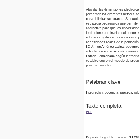
Abordar las dimensiones ideológicas
presentan los diferentes actores s
para delimitar su alcance. Se pued
estrategia pedagógica que permite el
alternativa para que las universidad
instituciones ordinarias del sector;
educación y de servicios de salud 
necesidades reales de la población
I.D.A.I. en América Latina, podemos
articulación entre las institucione
Estado –enajenado según la “teoría
establecidos en el modelo de produc
proceso sociales.
Palabras clave
Integración; docencia; práctica; od
Texto completo:
PDF
Depósito Legal Electrónico: PPI 