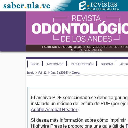
INICIO
ACERCA DE
INICIAR SESIÓN
BUSCAR
ACTU
Inicio
>
Vol. 11, Núm. 2 (2016)
>
Cova
El archivo PDF seleccionado se debe cargar aqu
instalado un módulo de lectura de PDF (por eje
Adobe Acrobat Reader
).
Si desea más información sobre cómo imprimir, 
Highwire Press le proporciona una guía útil de
P