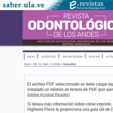
INICIO
ACERCA DE
INICIAR SESIÓN
BUSCAR
ACTU
Inicio
>
Vol. 11, Núm. 2 (2016)
>
González
El archivo PDF seleccionado se debe cargar aqu
instalado un módulo de lectura de PDF (por eje
Adobe Acrobat Reader
).
Si desea más información sobre cómo imprimir, 
Highwire Press le proporciona una guía útil de
P