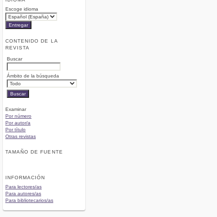
Escoge idioma
CONTENIDO DE LA
REVISTA
Buscar
Ámbito de la búsqueda
Examinar
Por número
Por autor/a
Por título
Otras revistas
TAMAÑO DE FUENTE
INFORMACIÓN
Para lectores/as
Para autores/as
Para bibliotecarios/as