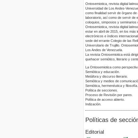
Ontosemiotica, revista digital lati
Universidad de Los Andes-Venezuela
como finalidad servir de órgano de d
laboratorio, así como de servir de 
coloquios, simposios y seminarios 
Ontosemiotica, revista digital lati
estar en abril de 2015, en los más 
electrónicos e índices internacion
sede del errante Colegio de las Re
Universitario de Trujillo. Ontosemio
Los Andes de Venezuela.
La revista Ontosemiotica está diri
quehacer semiótico, literario y cent
La Ontosemiotica como perspectiva 
Semiótica y educación.
Metáfora y discurso literario.
Semiótica y medios de comunicaci
Semiótica, hermenéutica y filosofía.
Política de secciones.
Proceso de Revisión por pares.
Política de acceso abierto.
Indización.
Políticas de secció
Editorial