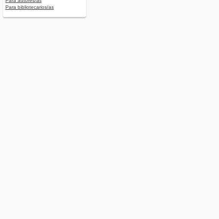
Para autores/as
Para bibliotecarios/as