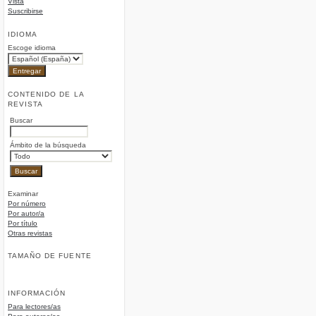
Vista
Suscribirse
IDIOMA
Escoge idioma
CONTENIDO DE LA
REVISTA
Buscar
Ámbito de la búsqueda
Examinar
Por número
Por autor/a
Por título
Otras revistas
TAMAÑO DE FUENTE
INFORMACIÓN
Para lectores/as