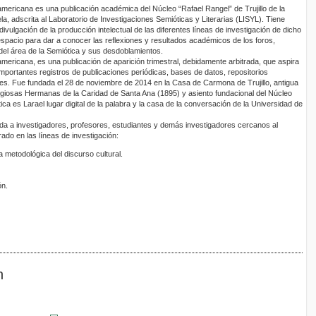
noamericana es una publicación académica del Núcleo “Rafael Rangel” de Trujillo de la
, adscrita al Laboratorio de Investigaciones Semióticas y Literarias (LISYL). Tiene
ivulgación de la producción intelectual de las diferentes líneas de investigación de dicho
espacio para dar a conocer las reflexiones y resultados académicos de los foros,
del área de la Semiótica y sus desdoblamientos.
noamericana, es una publicación de aparición trimestral, debidamente arbitrada, que aspira
importantes registros de publicaciones periódicas, bases de datos, repositorios
ales. Fue fundada el 28 de noviembre de 2014 en la Casa de Carmona de Trujillo, antigua
ligiosas Hermanas de la Caridad de Santa Ana (1895) y asiento fundacional del Núcleo
tica es Larael lugar digital de la palabra y la casa de la conversación de la Universidad de
gida a investigadores, profesores, estudiantes y demás investigadores cercanos al
rado en las líneas de investigación:
metodológica del discurso cultural.
ón.
n