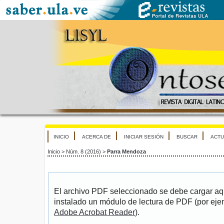
INICIO
ACERCA DE
INICIAR SESIÓN
BUSCAR
ACTU
Inicio
>
Núm. 8 (2016)
>
Parra Mendoza
El archivo PDF seleccionado se debe cargar aqu
instalado un módulo de lectura de PDF (por eje
Adobe Acrobat Reader
).